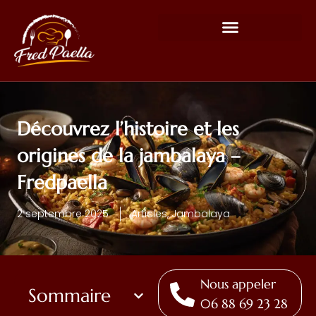
Découvrez l’histoire et les
origines de la jambalaya –
Fredpaella
2 septembre 2025
Articles
,
Jambalaya
Nous appeler
Sommaire
06 88 69 23 28