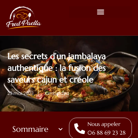
Les secrets d’un jambalaya
authentique : la fusion des
saveurs cajun et créole
23 mai 2023
Jambalaya
Nous appeler
Sommaire
06 88 69 23 28