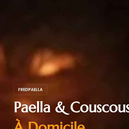
FREDPAELLA
Paella & Couscou
À Domicile